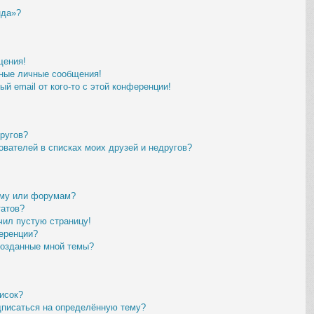
нда»?
щения!
ные личные сообщения!
й email от кого-то с этой конференции!
другов?
ователей в списках моих друзей и недругов?
уму или форумам?
татов?
чил пустую страницу!
еренции?
созданные мной темы?
исок?
дписаться на определённую тему?