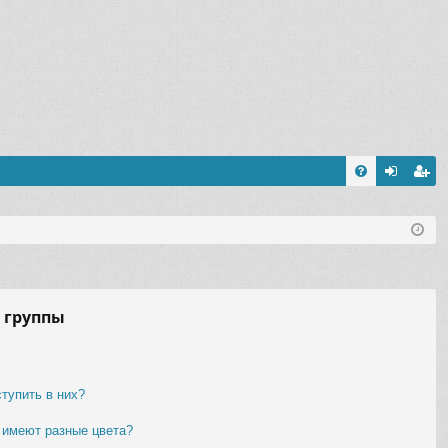
FA
хо
ег
Q
д
ис
тр
ац
 группы
ия
ступить в них?
 имеют разные цвета?