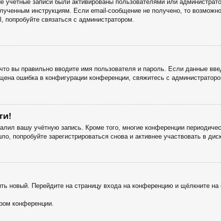
ые учётные записи были активированы пользователями или администрато
лученным инструкциям. Если email-сообщение не получено, то возможно
, попробуйте связаться с администратором.
что вы правильно вводите имя пользователя и пароль. Если данные вве
ущена ошибка в конфигурации конференции, свяжитесь с администраторо
ти!
далил вашу учётную запись. Кроме того, многие конференции периодич
о, попробуйте зарегистрироваться снова и активнее участвовать в дис
чить новый. Перейдите на страницу входа на конференцию и щёлкните н
ором конференции.