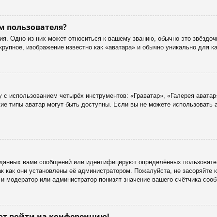
м пользователя?
я. Одно из них может относиться к вашему званию, обычно это звёздоч
 крупное, изображение известно как «аватара» и обычно уникально для к
 с использованием четырёх инструментов: «Граватар», «Галерея аватар
акие типы аватар могут быть доступны. Если вы не можете использовать
данных вами сообщений или идентифицируют определённых пользовател
к как они установлены её администратором. Пожалуйста, не засоряйте
 и модератор или администратор понизят значение вашего счётчика соо
уют войти на конференцию!