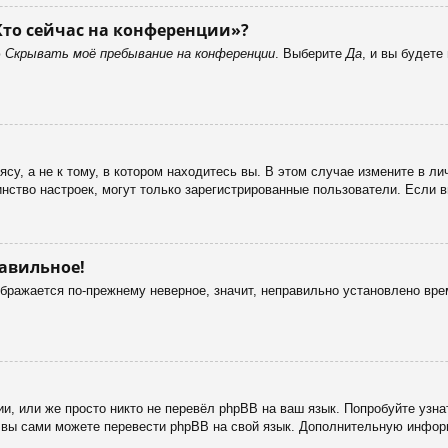
Кто сейчас на конференции»?
ю
Скрывать моё пребывание на конференции
. Выберите
Да
, и вы будет
у, а не к тому, в котором находитесь вы. В этом случае измените в лич
ьшинство настроек, могут только зарегистрированные пользователи. Если 
равильное!
ображается по-прежнему неверное, значит, неправильно установлено вр
и, или же просто никто не перевёл phpBB на ваш язык. Попробуйте узн
 то вы сами можете перевести phpBB на свой язык. Дополнительную инф