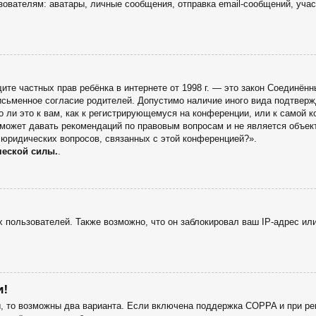
ателям: аватары, личные сообщения, отправка email-сообщений, участие
 защите частных прав ребёнка в интернете от 1998 г. — это закон Соедин
сьменное согласие родителей. Допустимо наличие иного вида подтверж
 ли это к вам, как к регистрирующемуся на конференции, или к самой 
 может давать рекомендаций по правовым вопросам и не является объек
 юридических вопросов, связанных с этой конференцией?».
ческой силы.
.
пользователей. Также возможно, что он заблокировал ваш IP-адрес или
и!
ы, то возможны два варианта. Если включена поддержка COPPA и при рег