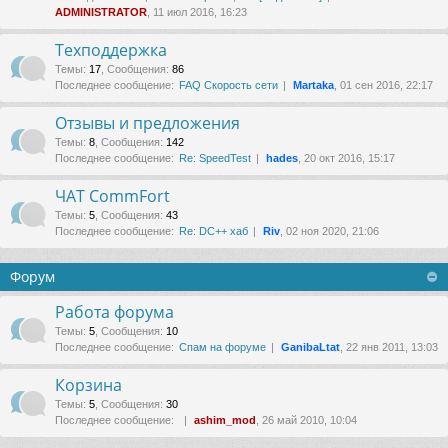
ADMINISTRATOR
, 11 июл 2016, 16:23
Техподдержка
Темы
:
17
,
Сообщения
:
86
Последнее сообщение:
FAQ Скорость сети
Martaka
, 01 сен 2016, 22:17
Отзывы и предложения
Темы
:
8
,
Сообщения
:
142
Последнее сообщение:
Re: SpeedTest
hades
, 20 окт 2016, 15:17
ЧАТ CommFort
Темы
:
5
,
Сообщения
:
43
Последнее сообщение:
Re: DC++ хаб
Riv
, 02 ноя 2020, 21:06
Форум
Работа форума
Темы
:
5
,
Сообщения
:
10
Последнее сообщение:
Спам на форуме
GanibaLtat
, 22 янв 2011, 13:03
Корзина
Темы
:
5
,
Сообщения
:
30
Последнее сообщение:
ashim_mod
, 26 май 2010, 10:04