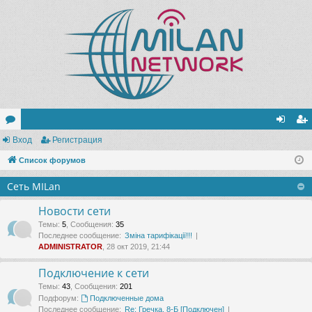
ор
Вход
Регистрация
хо
ег
ум
Список форумов
д
ис
ы
тр
Сеть MILan
ац
Новости сети
ия
Темы
:
5
,
Сообщения
:
35
Последнее сообщение:
Зміна тарифікації!!!
ADMINISTRATOR
, 28 окт 2019, 21:44
Подключение к сети
Темы
:
43
,
Сообщения
:
201
Подфорум:
Подключенные дома
Последнее сообщение:
Re: Гречка, 8-Б [Подключен]