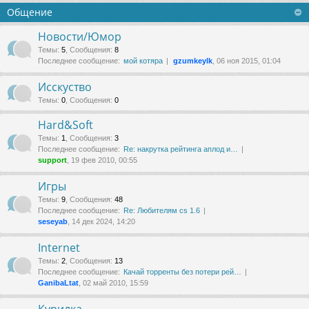
Общение
Новости/Юмор
Темы
:
5
,
Сообщения
:
8
Последнее сообщение:
мой котяра
gzumkeylk
, 06 ноя 2015, 01:04
Исскуство
Темы
:
0
,
Сообщения
:
0
Hard&Soft
Темы
:
1
,
Сообщения
:
3
Последнее сообщение:
Re: накруткa рейтинга аплод и…
support
, 19 фев 2010, 00:55
Игры
Темы
:
9
,
Сообщения
:
48
Последнее сообщение:
Re: Любителям cs 1.6
seseyab
, 14 дек 2024, 14:20
Internet
Темы
:
2
,
Сообщения
:
13
Последнее сообщение:
Качай торренты без потери рей…
GanibaLtat
, 02 май 2010, 15:59