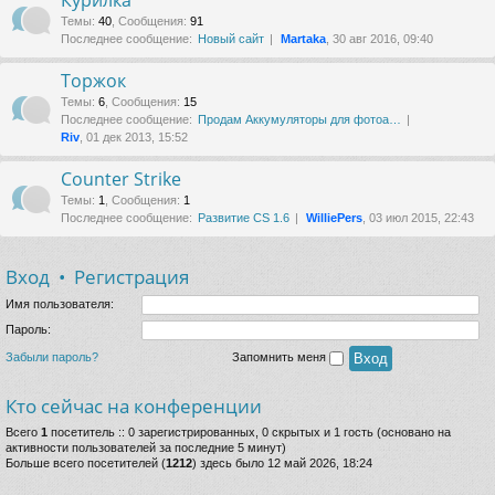
Курилка
Темы
:
40
,
Сообщения
:
91
Последнее сообщение:
Новый сайт
Martaka
, 30 авг 2016, 09:40
Торжок
Темы
:
6
,
Сообщения
:
15
Последнее сообщение:
Продам Аккумуляторы для фотоа…
Riv
, 01 дек 2013, 15:52
Counter Strike
Темы
:
1
,
Сообщения
:
1
Последнее сообщение:
Развитие CS 1.6
WilliePers
, 03 июл 2015, 22:43
Вход
•
Регистрация
Имя пользователя:
Пароль:
Забыли пароль?
Запомнить меня
Кто сейчас на конференции
Всего
1
посетитель :: 0 зарегистрированных, 0 скрытых и 1 гость (основано на
активности пользователей за последние 5 минут)
Больше всего посетителей (
1212
) здесь было 12 май 2026, 18:24