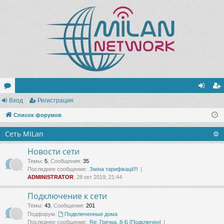
ор
Вход
Регистрация
хо
ег
ум
Список форумов
д
ис
ы
тр
Сеть MILan
ац
Новости сети
ия
Темы
:
5
,
Сообщения
:
35
Последнее сообщение:
Зміна тарифікації!!!
ADMINISTRATOR
, 28 окт 2019, 21:44
Подключение к сети
Темы
:
43
,
Сообщения
:
201
Подфорум:
Подключенные дома
Последнее сообщение:
Re: Гречка, 8-Б [Подключен]