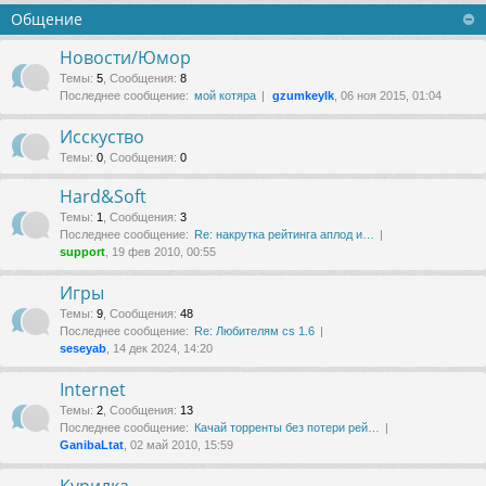
Общение
Новости/Юмор
Темы
:
5
,
Сообщения
:
8
Последнее сообщение:
мой котяра
gzumkeylk
, 06 ноя 2015, 01:04
Исскуство
Темы
:
0
,
Сообщения
:
0
Hard&Soft
Темы
:
1
,
Сообщения
:
3
Последнее сообщение:
Re: накруткa рейтинга аплод и…
support
, 19 фев 2010, 00:55
Игры
Темы
:
9
,
Сообщения
:
48
Последнее сообщение:
Re: Любителям cs 1.6
seseyab
, 14 дек 2024, 14:20
Internet
Темы
:
2
,
Сообщения
:
13
Последнее сообщение:
Качай торренты без потери рей…
GanibaLtat
, 02 май 2010, 15:59