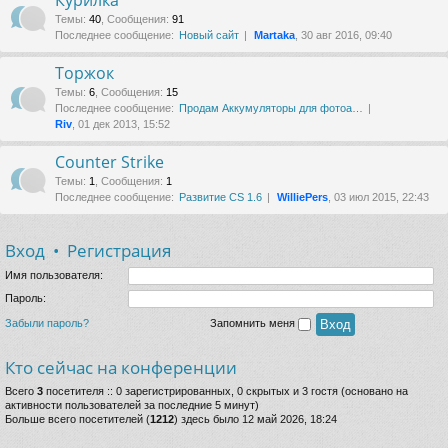
Курилка
Темы
:
40
,
Сообщения
:
91
Последнее сообщение:
Новый сайт
Martaka
, 30 авг 2016, 09:40
Торжок
Темы
:
6
,
Сообщения
:
15
Последнее сообщение:
Продам Аккумуляторы для фотоа…
Riv
, 01 дек 2013, 15:52
Counter Strike
Темы
:
1
,
Сообщения
:
1
Последнее сообщение:
Развитие CS 1.6
WilliePers
, 03 июл 2015, 22:43
Вход
•
Регистрация
Имя пользователя:
Пароль:
Забыли пароль?
Запомнить меня
Кто сейчас на конференции
Всего
3
посетителя :: 0 зарегистрированных, 0 скрытых и 3 гостя (основано на
активности пользователей за последние 5 минут)
Больше всего посетителей (
1212
) здесь было 12 май 2026, 18:24