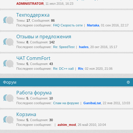
ADMINISTRATOR
, 11 июл 2016, 16:23
Техподдержка
Темы
:
17
,
Сообщения
:
86
Последнее сообщение:
FAQ Скорость сети
Martaka
, 01 сен 2016, 22:17
Отзывы и предложения
Темы
:
8
,
Сообщения
:
142
Последнее сообщение:
Re: SpeedTest
hades
, 20 окт 2016, 15:17
ЧАТ CommFort
Темы
:
5
,
Сообщения
:
43
Последнее сообщение:
Re: DC++ хаб
Riv
, 02 ноя 2020, 21:06
Форум
Работа форума
Темы
:
5
,
Сообщения
:
10
Последнее сообщение:
Спам на форуме
GanibaLtat
, 22 янв 2011, 13:03
Корзина
Темы
:
5
,
Сообщения
:
30
Последнее сообщение:
ashim_mod
, 26 май 2010, 10:04