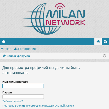
ор
Вход
Регистрация
хо
ег
ум
Список форумов
д
ис
ы
тр
Для просмотра профилей вы должны быть
ац
авторизованы.
ия
Имя пользователя:
Пароль:
Забыли пароль?
Повторно выслать письмо для активации учётной записи