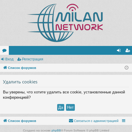
ор
Вход
Регистрация
хо
ег
ум
Список форумов
д
ис
ы
тр
Удалить cookies
ац
Вы уверены, что хотите удалить все cookie, установленные данной
ия
конференцией?
Список форумов
Связаться с администрацией
Создано на основе
phpBB
® Forum Software © phpBB Limited