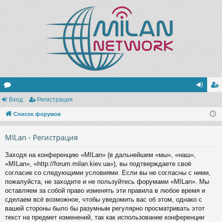
ор
Вход
Регистрация
хо
ег
ум
Список форумов
д
ис
ы
тр
MILan - Регистрация
ац
Заходя на конференцию «MILan» (в дальнейшем «мы», «наш»,
ия
«MILan», «http://forum.milan.kiev.ua»), вы подтверждаете своё
согласие со следующими условиями. Если вы не согласны с ними,
пожалуйста, не заходите и не пользуйтесь форумами «MILan». Мы
оставляем за собой право изменять эти правила в любое время и
сделаем всё возможное, чтобы уведомить вас об этом, однако с
вашей стороны было бы разумным регулярно просматривать этот
текст на предмет изменений, так как использование конференции