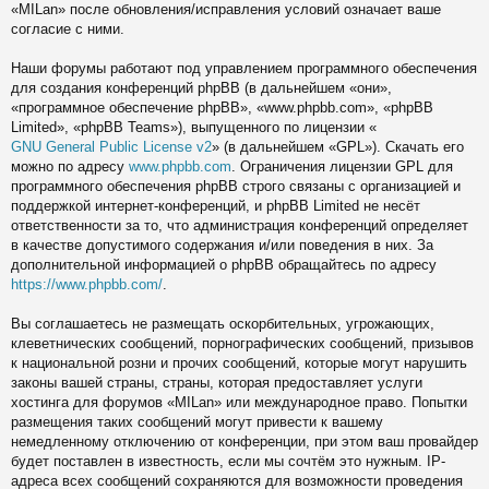
«MILan» после обновления/исправления условий означает ваше
согласие с ними.
Наши форумы работают под управлением программного обеспечения
для создания конференций phpBB (в дальнейшем «они»,
«программное обеспечение phpBB», «www.phpbb.com», «phpBB
Limited», «phpBB Teams»), выпущенного по лицензии «
GNU General Public License v2
» (в дальнейшем «GPL»). Скачать его
можно по адресу
www.phpbb.com
. Ограничения лицензии GPL для
программного обеспечения phpBB строго связаны с организацией и
поддержкой интернет-конференций, и phpBB Limited не несёт
ответственности за то, что администрация конференций определяет
в качестве допустимого содержания и/или поведения в них. За
дополнительной информацией о phpBB обращайтесь по адресу
https://www.phpbb.com/
.
Вы соглашаетесь не размещать оскорбительных, угрожающих,
клеветнических сообщений, порнографических сообщений, призывов
к национальной розни и прочих сообщений, которые могут нарушить
законы вашей страны, страны, которая предоставляет услуги
хостинга для форумов «MILan» или международное право. Попытки
размещения таких сообщений могут привести к вашему
немедленному отключению от конференции, при этом ваш провайдер
будет поставлен в известность, если мы сочтём это нужным. IP-
адреса всех сообщений сохраняются для возможности проведения