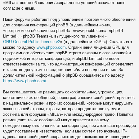
«MILan» после обновления/исправления условий означает ваше
согласие с ними.
Наши форумы работают под управлением программного обеспечения
для создания конференций phpBB (в дальнейшем «они»,
«программное обеспечение phpBB», «www.phpbb.com», «phpBB
Limited», «phpBB Teams»), выпущенного по лицензии «
GNU General Public License v2
» (в дальнейшем «GPL»). Скачать его
можно по адресу
www.phpbb.com
. Ограничения лицензии GPL для
программного обеспечения phpBB строго связаны с организацией и
поддержкой интернет-конференций, и phpBB Limited не несёт
ответственности за то, что администрация конференций определяет
в качестве допустимого содержания и/или поведения в них. За
дополнительной информацией о phpBB обращайтесь по адресу
https://www.phpbb.com/
.
Вы соглашаетесь не размещать оскорбительных, угрожающих,
клеветнических сообщений, порнографических сообщений, призывов
к национальной розни и прочих сообщений, которые могут нарушить
законы вашей страны, страны, которая предоставляет услуги
хостинга для форумов «MILan» или международное право. Попытки
размещения таких сообщений могут привести к вашему
немедленному отключению от конференции, при этом ваш провайдер
будет поставлен в известность, если мы сочтём это нужным. IP-
адреса всех сообщений сохраняются для возможности проведения