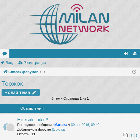
ор
Вход
Регистрация
хо
ег
ум
Список форумов
д
ис
Торжок
ы
тр
ац
Новая тема
6 тем • Страница
1
из
1
ия
Объявления
Новый сайт!!!
Последнее сообщение
Martaka
«
30 авг 2016, 09:40
Добавлено в форуме
Курилка
Ответы:
13
1
2