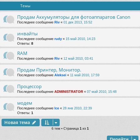
Темы
Продам Аккумуляторы для фотоаппаратов Canon
Последнее сообщение
Riv
«
01 дек 2013, 15:52
инвайты
Последнее сообщение
rudy
«
15 май 2010, 14:23
Ответы:
8
RAM
Последнее сообщение
Riv
«
12 май 2010, 03:41
Продам Принтер, Монитор.
Последнее сообщение
Aleksei
«
11 май 2010, 17:59
Процессор
Последнее сообщение
ADMINISTRATOR
«
07 май 2010, 15:48
модем
Последнее сообщение
Ice
«
28 янв 2010, 22:39
Ответы:
1
Новая тема
6 тем • Страница
1
из
1
Перейти