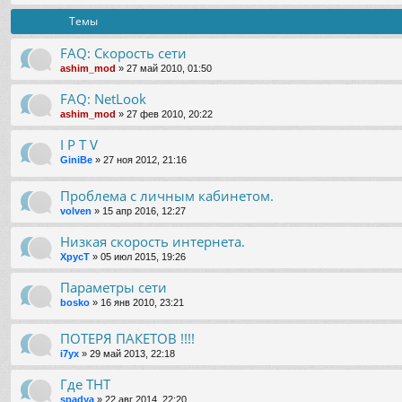
Темы
FAQ: Скорость сети
ashim_mod
» 27 май 2010, 01:50
FAQ: NetLook
ashim_mod
» 27 фев 2010, 20:22
I P T V
GiniBe
» 27 ноя 2012, 21:16
Проблема с личным кабинетом.
volven
» 15 апр 2016, 12:27
Низкая скорость интернета.
XpycT
» 05 июл 2015, 19:26
Параметры сети
bosko
» 16 янв 2010, 23:21
ПОТЕРЯ ПАКЕТОВ !!!!
i7yx
» 29 май 2013, 22:18
Где ТНТ
spadya
» 22 авг 2014, 22:20