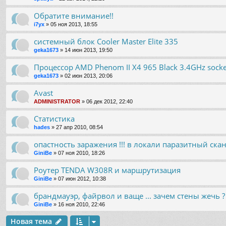
Обратите внимание!!
i7yx
» 05 ноя 2013, 18:55
системный блок Cooler Master Elite 335
geka1673
» 14 июн 2013, 19:50
Процессор AMD Phenom II X4 965 Black 3.4GHz sock
geka1673
» 02 июн 2013, 20:06
Avast
ADMINISTRATOR
» 06 дек 2012, 22:40
Статистика
hades
» 27 апр 2010, 08:54
опастность заражения !!! в локали паразитный ска
GiniBe
» 07 ноя 2010, 18:26
Роутер TENDA W308R и маршрутизация
GiniBe
» 07 июн 2012, 10:38
брандмауэр, файрвол и ваще ... зачем стены жечь ?
GiniBe
» 16 ноя 2010, 22:46
Новая тема