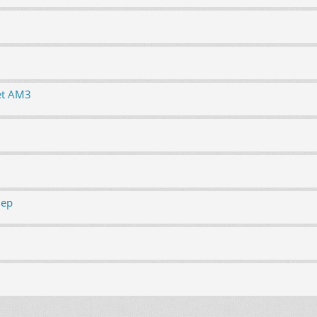
et AM3
нер