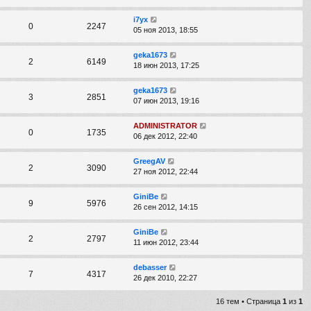
i7yx
0
2247
05 ноя 2013, 18:55
geka1673
2
6149
18 июн 2013, 17:25
geka1673
3
2851
07 июн 2013, 19:16
ADMINISTRATOR
0
1735
06 дек 2012, 22:40
GreegAV
2
3090
27 ноя 2012, 22:44
GiniBe
9
5976
26 сен 2012, 14:15
GiniBe
2
2797
11 июн 2012, 23:44
debasser
7
4317
26 дек 2010, 22:27
16 тем • Страница
1
из
1