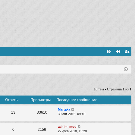
FA
хо
ег
Q
д
ис
тр
ац
16 тем • Страница
1
из
1
ия
Ответы
Просмотры
Последнее сообщение
Martaka
13
33610
30 авг 2016, 09:40
ashim_mod
0
2156
27 фев 2010, 15:20