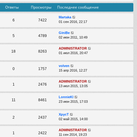
Ответы
Просмотры
Последнее сообщение
Martaka
6
7422
01 сен 2016, 22:17
GiniBe
5
4789
02 июн 2011, 10:49
ADMINISTRATOR
18
8263
01 июл 2016, 20:47
volven
0
1757
15 апр 2016, 12:27
ADMINISTRATOR
1
2476
13 июл 2015, 13:05
LonnieKl
11
8461
23 июн 2015, 17:03
XpycT
2
2437
02 май 2015, 14:00
ADMINISTRATOR
1
2422
11 сен 2014, 19:23