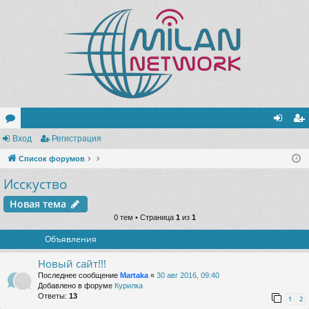
ор
Вход
Регистрация
хо
ег
ум
Список форумов
д
ис
Исскуство
ы
тр
ац
Новая тема
0 тем • Страница
1
из
1
ия
Объявления
Новый сайт!!!
Последнее сообщение
Martaka
«
30 авг 2016, 09:40
Добавлено в форуме
Курилка
Ответы:
13
1
2