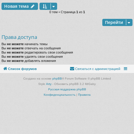
Новая тема
0 тем • Страница
1
из
1
Перейти
Права доступа
Вы
не можете
начинать темы
Вы
не можете
отвечать на сообщения
Вы
не можете
редактировать свои сообщения
Вы
не можете
удалять свои сообщения
Вы
не можете
добавлять вложения
Список форумов
Связаться с администрацией
Создано на основе
phpBB
® Forum Software © phpBB Limited
Style
Arty
- Обновить phpBB 3.2 MrGaby
Русская поддержка phpBB
Конфиденциальность
|
Правила