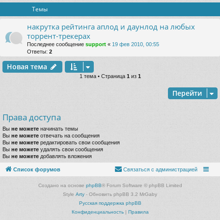
Темы
накруткa рейтинга аплод и даунлод на любых
торрент-трекерах
Последнее сообщение
support
«
19 фев 2010, 00:55
Ответы:
2
Новая тема
1 тема • Страница
1
из
1
Перейти
Права доступа
Вы
не можете
начинать темы
Вы
не можете
отвечать на сообщения
Вы
не можете
редактировать свои сообщения
Вы
не можете
удалять свои сообщения
Вы
не можете
добавлять вложения
Список форумов
Связаться с администрацией
Создано на основе
phpBB
® Forum Software © phpBB Limited
Style
Arty
- Обновить phpBB 3.2 MrGaby
Русская поддержка phpBB
Конфиденциальность
|
Правила