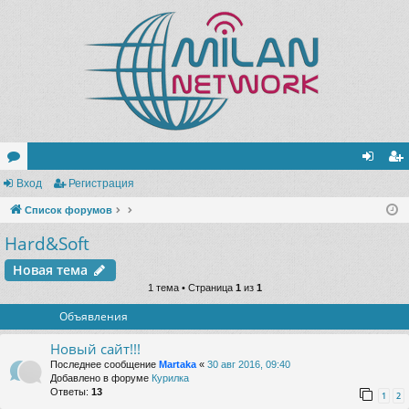
ор
Вход
Регистрация
хо
ег
ум
Список форумов
д
ис
Hard&Soft
ы
тр
ац
Новая тема
1 тема • Страница
1
из
1
ия
Объявления
Новый сайт!!!
Последнее сообщение
Martaka
«
30 авг 2016, 09:40
Добавлено в форуме
Курилка
Ответы:
13
1
2