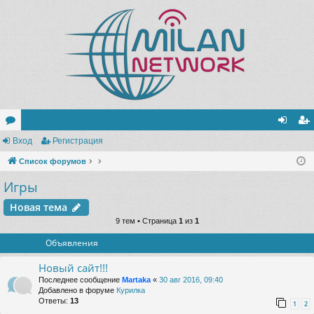
ор
Вход
Регистрация
хо
ег
ум
Список форумов
д
ис
Игры
ы
тр
ац
Новая тема
9 тем • Страница
1
из
1
ия
Объявления
Новый сайт!!!
Последнее сообщение
Martaka
«
30 авг 2016, 09:40
Добавлено в форуме
Курилка
Ответы:
13
1
2