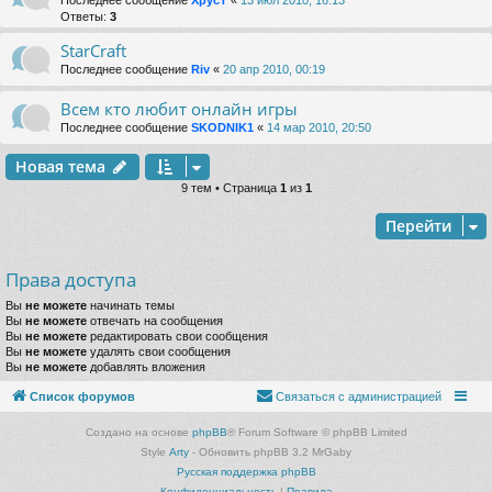
Последнее сообщение
XpycT
«
13 июл 2010, 16:13
Ответы:
3
StarCraft
Последнее сообщение
Riv
«
20 апр 2010, 00:19
Всем кто любит онлайн игры
Последнее сообщение
SKODNIK1
«
14 мар 2010, 20:50
Новая тема
9 тем • Страница
1
из
1
Перейти
Права доступа
Вы
не можете
начинать темы
Вы
не можете
отвечать на сообщения
Вы
не можете
редактировать свои сообщения
Вы
не можете
удалять свои сообщения
Вы
не можете
добавлять вложения
Список форумов
Связаться с администрацией
Создано на основе
phpBB
® Forum Software © phpBB Limited
Style
Arty
- Обновить phpBB 3.2 MrGaby
Русская поддержка phpBB
Конфиденциальность
|
Правила