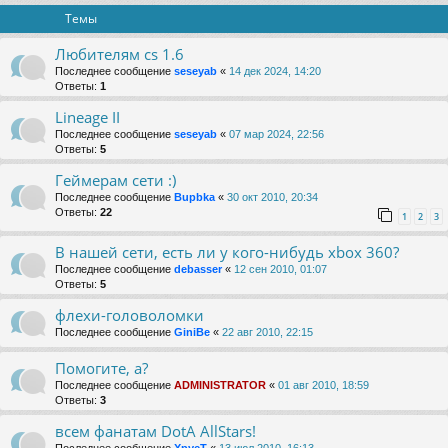
Темы
Любителям cs 1.6
Последнее сообщение
seseyab
«
14 дек 2024, 14:20
Ответы:
1
Lineage II
Последнее сообщение
seseyab
«
07 мар 2024, 22:56
Ответы:
5
Геймерам сети :)
Последнее сообщение
Bupbka
«
30 окт 2010, 20:34
Ответы:
22
1
2
3
В нашей сети, есть ли у кого-нибудь xbox 360?
Последнее сообщение
debasser
«
12 сен 2010, 01:07
Ответы:
5
флехи-головоломки
Последнее сообщение
GiniBe
«
22 авг 2010, 22:15
Помогите, а?
Последнее сообщение
ADMINISTRATOR
«
01 авг 2010, 18:59
Ответы:
3
всем фанатам DotA AllStars!