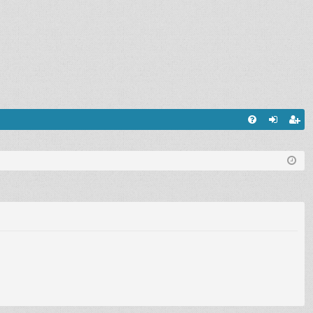
FA
хо
ег
Q
д
ис
тр
ац
ия