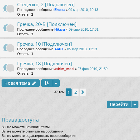
Стеценко, 2 [Подключен]
Последнее сообщение
Елена
«
09 мар 2010, 19:13
Ответы:
2
Гречка, 20-В [Подключен]
Последнее сообщение
Hikaru
«
09 мар 2010, 17:31
Ответы:
3
Гречка, 10 [Подключен]
Последнее сообщение
AntiX
«
05 мар 2010, 13:13
Ответы:
1
Гречка, 18 [Подключен]
Последнее сообщение
ashim_mod
«
27 фев 2010, 21:59
Ответы:
1
Новая тема
2
1
След.
37 тем
Перейти
Права доступа
Вы
не можете
начинать темы
Вы
не можете
отвечать на сообщения
Вы
не можете
редактировать свои сообщения