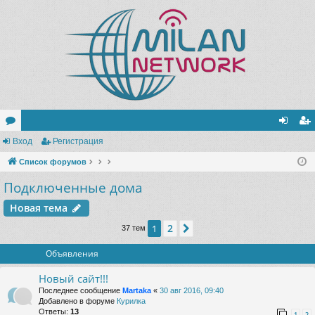
ор
Вход
Регистрация
хо
ег
ум
Список форумов
д
ис
Подключенные дома
ы
тр
ац
Новая тема
ия
2
1
След.
37 тем
Объявления
Новый сайт!!!
Последнее сообщение
Martaka
«
30 авг 2016, 09:40
Добавлено в форуме
Курилка
Ответы:
13
1
2