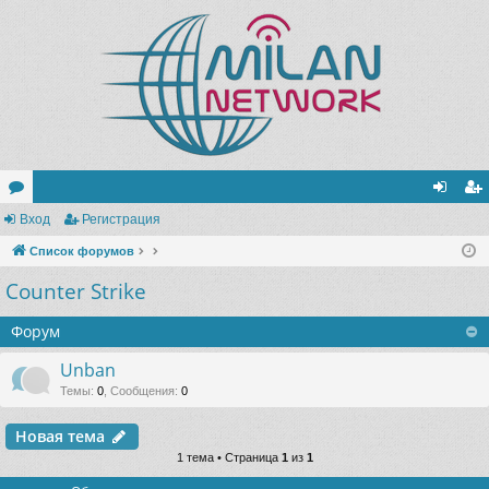
ор
Вход
Регистрация
хо
ег
ум
Список форумов
д
ис
Counter Strike
ы
тр
ац
Форум
ия
Unban
Темы
:
0
,
Сообщения
:
0
Новая тема
1 тема • Страница
1
из
1