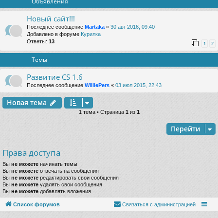
Объявления
Новый сайт!!!
Последнее сообщение
Martaka
«
30 авг 2016, 09:40
Добавлено в форуме
Курилка
Ответы:
13
1
2
Темы
Развитие CS 1.6
Последнее сообщение
WilliePers
«
03 июл 2015, 22:43
Новая тема
1 тема • Страница
1
из
1
Перейти
Права доступа
Вы
не можете
начинать темы
Вы
не можете
отвечать на сообщения
Вы
не можете
редактировать свои сообщения
Вы
не можете
удалять свои сообщения
Вы
не можете
добавлять вложения
Список форумов
Связаться с администрацией