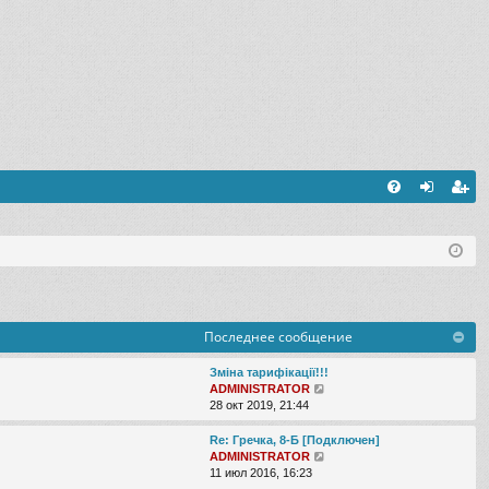
FA
хо
ег
Q
д
ис
тр
ац
Последнее сообщение
ия
Зміна тарифікації!!!
П
ADMINISTRATOR
е
28 окт 2019, 21:44
р
е
Re: Гречка, 8-Б [Подключен]
й
П
ADMINISTRATOR
т
е
11 июл 2016, 16:23
и
р