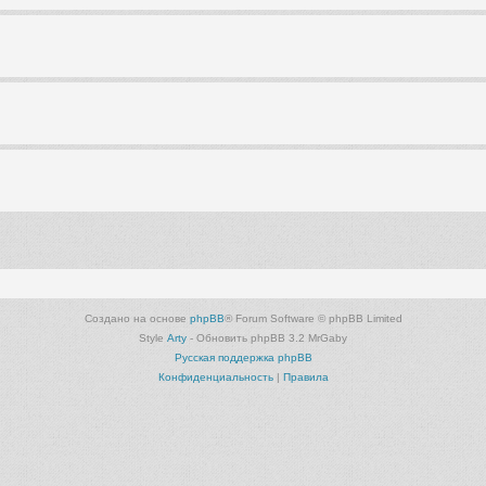
Создано на основе
phpBB
® Forum Software © phpBB Limited
Style
Arty
- Обновить phpBB 3.2 MrGaby
Русская поддержка phpBB
Конфиденциальность
|
Правила