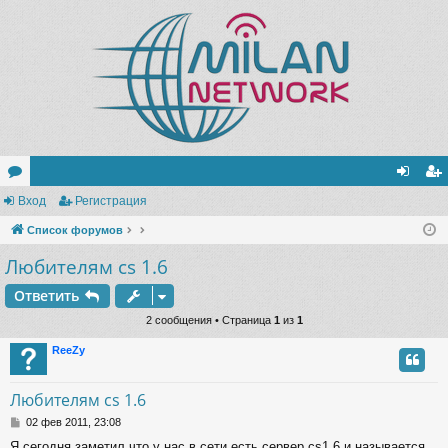
ор
Вход
Регистрация
хо
ег
ум
Список форумов
д
ис
Любителям cs 1.6
ы
тр
ац
Ответить
2 сообщения • Страница
1
из
1
ия
ReeZy
Любителям cs 1.6
С
02 фев 2011, 23:08
о
Я сегодня заметил что у нас в сети есть сервер cs1.6 и называется