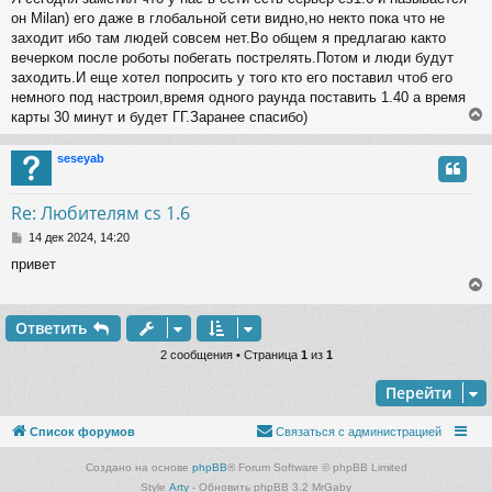
о
он Milan) его даже в глобальной сети видно,но некто пока что не
б
щ
заходит ибо там людей совсем нет.Во общем я предлагаю както
е
вечерком после роботы побегать пострелять.Потом и люди будут
н
заходить.И еще хотел попросить у того кто его поставил чтоб его
и
немного под настроил,время одного раунда поставить 1.40 а время
е
карты 30 минут и будет ГГ.Заранее спасибо)
seseyab
у
т
Re: Любителям cs 1.6
ь
С
с
14 дек 2024, 14:20
о
привет
о
к
б
щ
е
ч
Ответить
н
и
у
2 сообщения • Страница
1
из
1
е
т
у
Перейти
ь
с
Список форумов
Связаться с администрацией
к
Создано на основе
phpBB
® Forum Software © phpBB Limited
Style
Arty
- Обновить phpBB 3.2 MrGaby