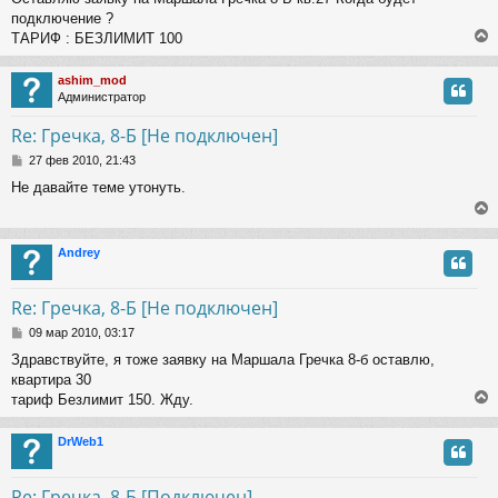
о
подключение ?
б
щ
ТАРИФ : БЕЗЛИМИТ 100
е
н
ashim_mod
и
Администратор
е
у
т
Re: Гречка, 8-Б [Не подключен]
ь
С
с
27 фев 2010, 21:43
о
Не давайте теме утонуть.
о
к
б
щ
е
ч
Andrey
н
и
у
е
т
у
Re: Гречка, 8-Б [Не подключен]
ь
С
с
09 мар 2010, 03:17
о
Здравствуйте, я тоже заявку на Маршала Гречка 8-б оставлю,
о
к
квартира 30
б
щ
тариф Безлимит 150. Жду.
е
ч
н
DrWeb1
и
е
у
у
т
Re: Гречка, 8-Б [Подключен]