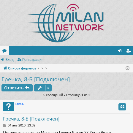
ор
Вход
Регистрация
хо
ег
ум
Список форумов
д
ис
Гречка, 8-Б [Подключен]
ы
тр
ац
Ответить
5 сообщений • Страница
1
из
1
ия
DIMA
Гречка, 8-Б [Подключен]
С
04 янв 2010, 13:32
о
Оставляю заявку на Маршала Гречка 8-Б кв.27 Когда будет