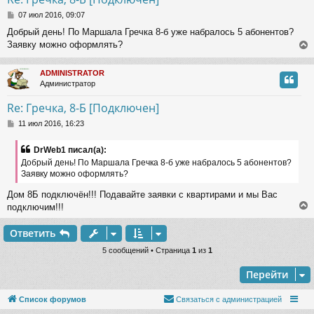
ь
С
с
07 июл 2016, 09:07
о
Добрый день! По Маршала Гречка 8-б уже набралось 5 абонентов?
о
к
Заявку можно оформлять?
б
щ
е
ч
ADMINISTRATOR
н
Администратор
и
у
е
т
у
Re: Гречка, 8-Б [Подключен]
ь
С
с
11 июл 2016, 16:23
о
о
к
DrWeb1 писал(а):
б
Добрый день! По Маршала Гречка 8-б уже набралось 5 абонентов?
щ
Заявку можно оформлять?
е
ч
н
Дом 8Б подключён!!! Подавайте заявки с квартирами и мы Вас
и
подключим!!!
е
у
Ответить
у
5 сообщений • Страница
1
из
1
т
Перейти
ь
с
Список форумов
Связаться с администрацией
к