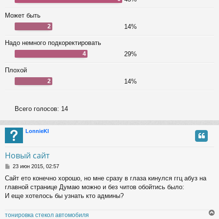
Может быть
2
14%
Надо немного подкоректировать
4
29%
Плохой
2
14%
Всего голосов:
14
LonnieKl
Новый сайт
С
23 июн 2015, 02:57
о
Сайт ето конечно хорошо, но мне сразу в глаза кинулся ггц абуз на
о
главной странице Думаю можно и без читов обойтись было:
б
щ
И еще хотелось бы узнать кто админы?
е
н
тонировка стекол автомобиля
и