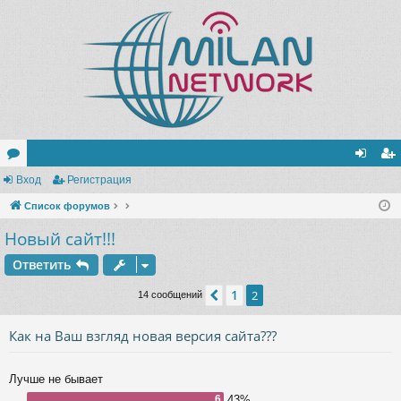
ор
Вход
Регистрация
хо
ег
ум
Список форумов
д
ис
Новый сайт!!!
ы
тр
ац
Ответить
ия
1
Пред.
2
14 сообщений
Как на Ваш взгляд новая версия сайта???
Лучше не бывает
6
43%