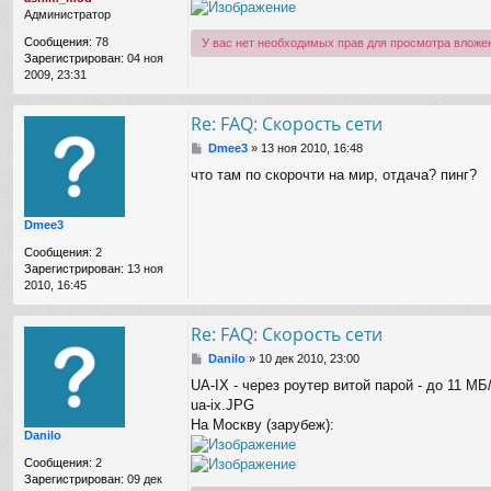
е
Администратор
н
и
Сообщения:
78
У вас нет необходимых прав для просмотра вложе
е
Зарегистрирован:
04 ноя
2009, 23:31
Re: FAQ: Скорость сети
С
Dmee3
»
13 ноя 2010, 16:48
о
что там по скорочти на мир, отдача? пинг?
о
б
щ
Dmee3
е
н
Сообщения:
2
и
Зарегистрирован:
13 ноя
е
2010, 16:45
Re: FAQ: Скорость сети
С
Danilo
»
10 дек 2010, 23:00
о
UA-IX - через роутер витой парой - до 11 МБ
о
ua-ix.JPG
б
щ
На Москву (зарубеж):
Danilo
е
н
Сообщения:
2
и
Зарегистрирован:
09 дек
е