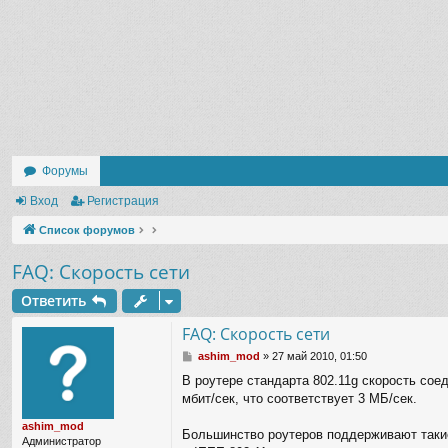
Форумы
Вход
Регистрация
Список форумов
FAQ: Скорость сети
Ответить
FAQ: Скорость сети
С
ashim_mod
»
27 май 2010, 01:50
о
В роутере стандарта 802.11g скорость со
о
мбит/сек, что соответствует 3 МБ/сек.
б
щ
ashim_mod
е
Большинство роутеров поддерживают таки
Администратор
н