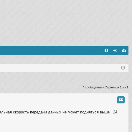
FA
хо
ег
Q
д
ис
тр
ац
7 сообщений • Страница
1
из
1
ия
еальная скорость передачи данных не может подняться выше ~24