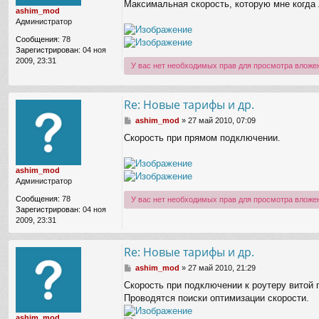
щ
Максимальная скорость, которую мне когда 
ashim_mod
е
Администратор
н
и
Сообщения:
78
е
Зарегистрирован:
04 ноя
2009, 23:31
У вас нет необходимых прав для просмотра вложе
Re: Новые тарифы и др.
С
ashim_mod
»
27 май 2010, 07:09
о
Скорость при прямом подключении.
о
б
щ
ashim_mod
е
Администратор
н
и
Сообщения:
78
У вас нет необходимых прав для просмотра вложе
е
Зарегистрирован:
04 ноя
2009, 23:31
Re: Новые тарифы и др.
С
ashim_mod
»
27 май 2010, 21:29
о
Скорость при подключении к роутеру витой 
о
Проводятся поиски оптимизации скорости.
б
щ
ashim_mod