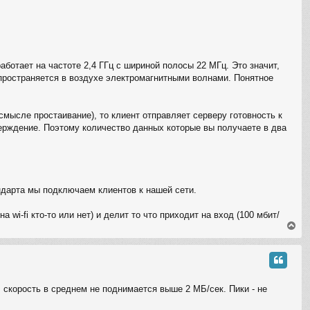
аботает на частоте 2,4 ГГц с шириной полосы 22 МГц. Это значит,
пространяется в воздухе электромагнитными волнами. Понятное
смысле простаивание), то клиент отправляет серверу готовность к
рждение. Поэтому количество данных которые вы получаете в два
ндарта мы подключаем клиентов к нашей сети.
wi-fi кто-то или нет) и делит то что приходит на вход (100 мбит/
В
е
р
н
у
т
 скорость в среднем не поднимается выше 2 МБ/сек. Пики - не
ь
с