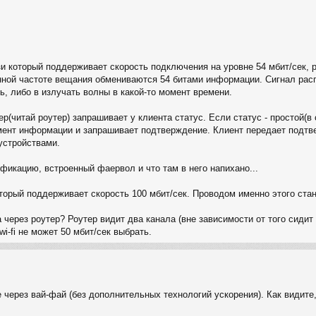
зи который поддерживает скорость подключения на уровне 54 мбит/сек, р
анной частоте вещания обмениваются 54 битами информации. Сигнал рас
ь, либо в излучать волны в какой-то момент времени.
(читай роутер) запрашивает у клиента статус. Если статус - простой(в 
ент информации и запрашивает подтверждение. Клиент передает подтве
устройствами.
фикацию, встроенный фаервол и что там в него напихано...
оторый поддерживает скорость 100 мбит/сек. Проводом именно этого ста
ерез роутер? Роутер видит два канала (вне зависимости от того сидит на 
wi-fi не может 50 мбит/сек выбрать.
 через вай-фай (без дополнительных технологий ускорения). Как видите,