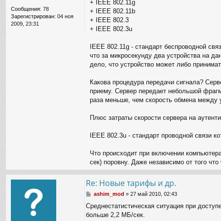
+ IEEE 802.11g
и
Сообщения:
78
+ IEEE 802.11b
е
Зарегистрирован:
04 ноя
+ IEEE 802.3
2009, 23:31
+ IEEE 802.3u
IEEE 802.11g - стандарт беспроводной свя
что за микросекунду два устройства на д
дело, что устройство может либо принимат
Какова процедура передачи сигнала? Сервер
приему. Сервер передает небольшой фрагм
раза меньше, чем скорость обмена между 
Плюс затраты скорости сервера на аутенти
IEEE 802.3u - стандарт проводной связи к
Что происходит при включении компьютера ч
сек) поровну. Даже независимо от того что 
Re: Новые тарифы и др.
С
ashim_mod
»
27 май 2010, 02:43
о
Среднестатистическая ситуация при доступе
о
больше 2,2 МБ/сек.
б